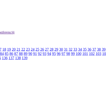
nferenciji
7
18
19
20
21
22
23
24
25
26
27
28
29
30
31
32
33
34
35
36
37
38
39
84
85
86
87
88
89
90
91
92
93
94
95
96
97
98
99
100
101
102
103
10
5
136
137
138
139