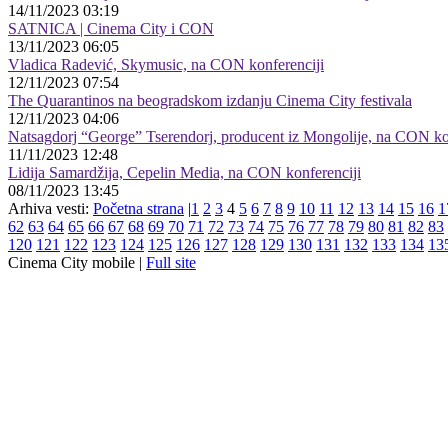
14/11/2023 03:19
SATNICA | Cinema City i CON
13/11/2023 06:05
Vladica Radević, Skymusic, na CON konferenciji
12/11/2023 07:54
The Quarantinos na beogradskom izdanju Cinema City festivala
12/11/2023 04:06
Natsagdorj “George” Tserendorj, producent iz Mongolije, na CON ko
11/11/2023 12:48
Lidija Samardžija, Cepelin Media, na CON konferenciji
08/11/2023 13:45
Arhiva vesti:
Početna strana
|
1
2
3
4
5
6
7
8
9
10
11
12
13
14
15
16
1
62
63
64
65
66
67
68
69
70
71
72
73
74
75
76
77
78
79
80
81
82
83
120
121
122
123
124
125
126
127
128
129
130
131
132
133
134
13
Cinema City mobile |
Full site