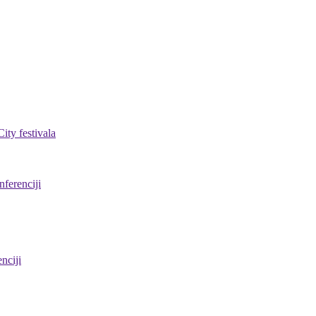
ty festivala
ferenciji
nciji