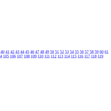
40
41
42
43
44
45
46
47
48
49
50
51
52
53
54
55
56
57
58
59
60
61
4
105
106
107
108
109
110
111
112
113
114
115
116
117
118
119