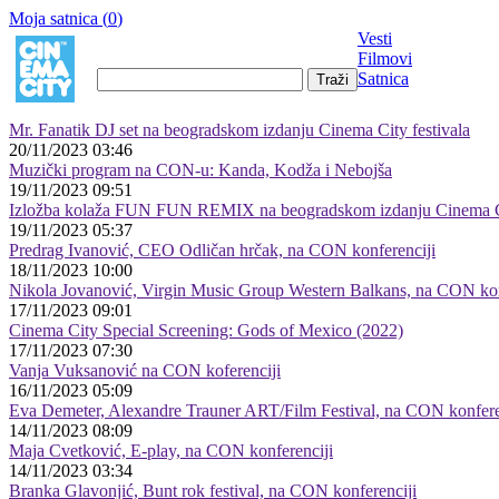
Moja satnica (
0
)
Vesti
Filmovi
Satnica
Mr. Fanatik DJ set na beogradskom izdanju Cinema City festivala
20/11/2023 03:46
Muzički program na CON-u: Kanda, Kodža i Nebojša
19/11/2023 09:51
Izložba kolaža FUN FUN REMIX na beogradskom izdanju Cinema Ci
19/11/2023 05:37
Predrag Ivanović, CEO Odličan hrčak, na CON konferenciji
18/11/2023 10:00
Nikola Jovanović, Virgin Music Group Western Balkans, na CON kon
17/11/2023 09:01
Cinema City Special Screening: Gods of Mexico (2022)
17/11/2023 07:30
Vanja Vuksanović na CON koferenciji
16/11/2023 05:09
Eva Demeter, Alexandre Trauner ART/Film Festival, na CON konfere
14/11/2023 08:09
Maja Cvetković, E-play, na CON konferenciji
14/11/2023 03:34
Branka Glavonjić, Bunt rok festival, na CON konferenciji