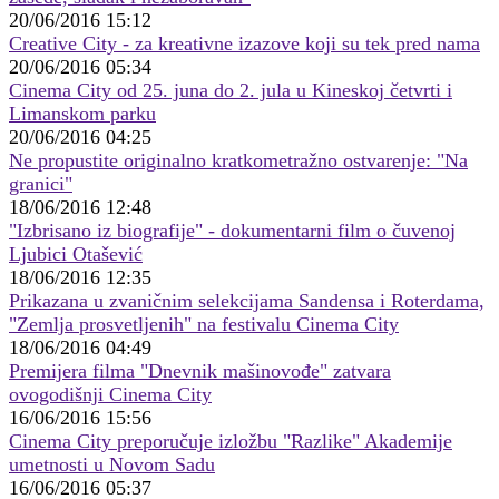
20/06/2016 15:12
Creative City - za kreativne izazove koji su tek pred nama
20/06/2016 05:34
Cinema City od 25. juna do 2. jula u Kineskoj četvrti i
Limanskom parku
20/06/2016 04:25
Ne propustite originalno kratkometražno ostvarenje: "Na
granici"
18/06/2016 12:48
"Izbrisano iz biografije" - dokumentarni film o čuvenoj
Ljubici Otašević
18/06/2016 12:35
Prikazana u zvaničnim selekcijama Sandensa i Roterdama,
"Zemlja prosvetljenih" na festivalu Cinema City
18/06/2016 04:49
Premijera filma "Dnevnik mašinovođe" zatvara
ovogodišnji Cinema City
16/06/2016 15:56
Cinema City preporučuje izložbu "Razlike" Akademije
umetnosti u Novom Sadu
16/06/2016 05:37