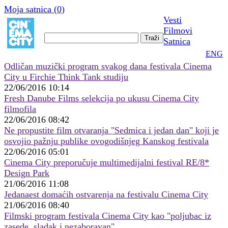
Moja satnica (
0
)
Vesti
Filmovi
Satnica
ENG
Odličan muzički program svakog dana festivala Cinema
City u Firchie Think Tank studiju
22/06/2016 10:14
Fresh Danube Films selekcija po ukusu Cinema City
filmofila
22/06/2016 08:42
Ne propustite film otvaranja "Sedmica i jedan dan" koji je
osvojio pažnju publike ovogodišnjeg Kanskog festivala
22/06/2016 05:01
Cinema City preporučuje multimedijalni festival RE/8*
Design Park
21/06/2016 11:08
Jedanaest domaćih ostvarenja na festivalu Cinema City
21/06/2016 08:40
Filmski program festivala Cinema City kao "poljubac iz
zasede, sladak i nezaboravan"