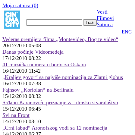
Moja satnica (
0
)
Vesti
Filmovi
Satnica
ENG
Večeras premijera filma „Montevideo, Bog te video“
20/12/2010 05:08
Danas počinje Videomedeja
17/12/2010 08:22
41 muzička numera u borbi za Oskara
16/12/2010 11:42
„Kraljev govor“ sa najviše nominacija za Zlatni globus
16/12/2010 07:38
Fajnsov „Koriolan“ na Berlinalu
15/12/2010 08:32
Srđanu Karanoviću priznanje za filmsko stvaralaštvo
15/12/2010 06:45
Svi na Front
14/12/2010 08:10
„Crni labud“ Aronofskog vodi sa 12 nominacija
14/12/2010 06:37