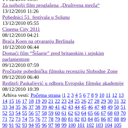
Za najbolji film proglašena „Društvena mreža“
13/12/2010 11:26
Pobednici 51. festivala u Solunu
13/12/2010 05:55
Cinema City 2011
08/12/2010 04:21
Braća Koen na otvaranju Berlinala
10/12/2010 06:44
Domaći film “Šišanje” pred britanskim i srpskim
parlamentom
09/12/2010 07:59
Pročitajte pobedničku filmsku recenziju Slobodne Zone
09/12/2010 06:40
Reditelj Paskaljević u odboru Evropske filmske akademije
08/12/2010 10:39
Arhiva vesti:
Početna strana
|
1
2
3
4
5
6
7
8
9
10
11
12
13
14
15
16
17
18
19
20
21
22
23
24
25
26
27
28
29
30
31
32
33
34
35
36
37
38
39
40
41
42
43
44
45
46
47
48
49
50
51
52
53
54
55
56
57
58
59
60
61
62
63
64
65
66
67
68
69
70
71
72
73
74
75
76
77
78
79
80
81
82
83
84
85
86
87
88
89
90
91
92
93
94
95
96
97
98
99
100
101
102
103
104
105