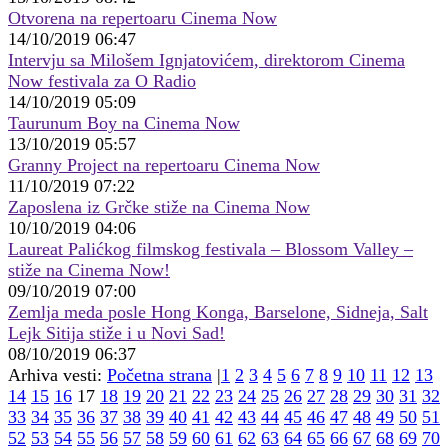
Otvorena na repertoaru Cinema Now
14/10/2019 06:47
Intervju sa Milošem Ignjatovićem, direktorom Cinema
Now festivala za O Radio
14/10/2019 05:09
Taurunum Boy na Cinema Now
13/10/2019 05:57
Granny Project na repertoaru Cinema Now
11/10/2019 07:22
Zaposlena iz Grčke stiže na Cinema Now
10/10/2019 04:06
Laureat Palićkog filmskog festivala – Blossom Valley –
stiže na Cinema Now!
09/10/2019 07:00
Zemlja meda posle Hong Konga, Barselone, Sidneja, Salt
Lejk Sitija stiže i u Novi Sad!
08/10/2019 06:37
Arhiva vesti:
Početna strana
|
1
2
3
4
5
6
7
8
9
10
11
12
13
14
15
16
17
18
19
20
21
22
23
24
25
26
27
28
29
30
31
32
33
34
35
36
37
38
39
40
41
42
43
44
45
46
47
48
49
50
51
52
53
54
55
56
57
58
59
60
61
62
63
64
65
66
67
68
69
70