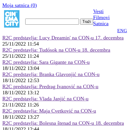
Moja satnica (
0
)
Vesti
Filmovi
Satnica
ENG
R2C predstavlja: Lucy Dreamin' na CON-u 17. decembra
25/11/2022 11:54
R2C predstavlja: Tudósok na CON-u 18. decembra
25/11/2022 11:24
R2C predstavlja: Sara Gigante na CON-u
18/11/2022 13:04
R2C predstavlja: Branka Glavonjić na CON-u
18/11/2022 12:53
R2C predstavlja: Predrag Ivanović na CON-u
18/11/2022 13:12
R2C predstavlja: Vlada Janjić na CON-u
21/11/2022 11:26
R2C predstavlja: Maja Cvetković na CON-u
18/11/2022 13:27
R2C predstavlja: Bolesna štenad na CON-u 18. decembra
18/11/2022 12:44