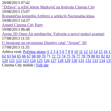
20/08/2013 07:42
"Država" u režiji Jelene Marković na festivalu Cinema City
19/08/2013 15:07
Romantična komedija Artiljero u selekciji Nacionalna klasa
19/08/2013 14:37
Amstel Cinema City Party
19/08/2013 06:48
Arena 3D Open Air predstavlja: Vulverin u novoj epskoj avanturi
17/08/2013 11:33
U bioskopu na otvorenom Diznijev crtać "Avioni" 3D
17/08/2013 11:35
Arhiva vesti:
Početna strana
|
1
2
3
4
5
6
7
8
9
10
11
12
13
14
15
16
1
62
63
64
65
66
67
68
69
70
71
72
73
74
75
76
77
78
79
80
81
82
83
120
121
122
123
124
125
126
127
128
129
130
131
132
133
134
13
Cinema City mobile |
Full site