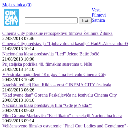
Moja satnica (
0
)
Vesti
Filmovi
Satnica
Cinema City prikazuje retrospektivu filmova Želimira Žilnika
22/08/2013 07:46
Cinema City predstavlja "Ljubav dolazi kasnije" Hadži-Aleksandra 
21/08/2013 10:14
Nacionalna klasa predstavlja "Led" Jelene Bajić Jočić
21/08/2013 10:00
Prijateljska podrška 48. filmskim susretima u Nišu
21/08/2013 14:10
Višestruko nagrađeni "Krugovi" na festivalu Cinema City
20/08/2013 10:49
Izraelski reditelj Eran Riklis – gost CINEMA CITY festivala
21/08/2013 06:26
"Kad svane dan" Gorana Paskaljevića na festivalu Cinema City
20/08/2013 10:16
Nacionalna klasa predstavlja film "Gde je Nađa?"
20/08/2013 09:42
Film Gorana Markovića "Falsifikator" u selekciji Nacionalna klasa
20/08/2013 09:14
Veličanstveno filmsko ostvarenje "Final Cut: Ladies and Gentelmen"