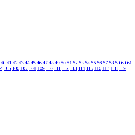
40
41
42
43
44
45
46
47
48
49
50
51
52
53
54
55
56
57
58
59
60
61
4
105
106
107
108
109
110
111
112
113
114
115
116
117
118
119