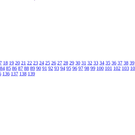
7
18
19
20
21
22
23
24
25
26
27
28
29
30
31
32
33
34
35
36
37
38
39
84
85
86
87
88
89
90
91
92
93
94
95
96
97
98
99
100
101
102
103
10
5
136
137
138
139