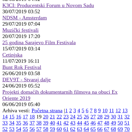
K3CI: Producentski Forum u Novom Sadu
30/07/2019 03:52
NDSM - Amsterdam
29/07/2019 07:04
Muzički festivali
20/07/2019 17:20
25 godina Sarajevo Film Festivala
15/07/2019 03:14
Cetinjska
11/07/2019 16:11
Bunt Rok Festival
26/06/2019 03:58
DEV9T - Stvaraj dalje
24/06/2019 05:52
Projekti domaćih dokumentarnih filmova na obuci Ex
Oriente 2019
06/06/2019 05:40
Arhiva vesti:
Početna strana
|
1
2
3
4
5
6
7
8
9
10
11
12
13
14
15
16
17
18
19
20
21
22
23
24
25
26
27
28
29
30
31
32
33
34
35
36
37
38
39
40
41
42
43
44
45
46
47
48
49
50
51
52
53
54
55
56
57
58
59
60
61
62
63
64
65
66
67
68
69
70