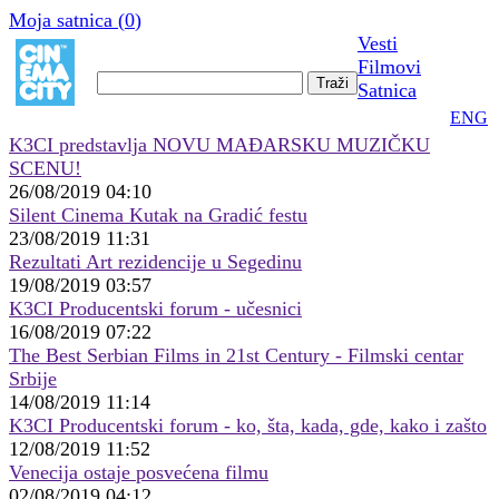
Moja satnica (
0
)
Vesti
Filmovi
Satnica
ENG
K3CI predstavlja NOVU MAĐARSKU MUZIČKU
SCENU!
26/08/2019 04:10
Silent Cinema Kutak na Gradić festu
23/08/2019 11:31
Rezultati Art rezidencije u Segedinu
19/08/2019 03:57
K3CI Producentski forum - učesnici
16/08/2019 07:22
The Best Serbian Films in 21st Century - Filmski centar
Srbije
14/08/2019 11:14
K3CI Producentski forum - ko, šta, kada, gde, kako i zašto
12/08/2019 11:52
Venecija ostaje posvećena filmu
02/08/2019 04:12