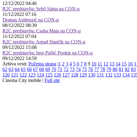
12/12/2022 04:46
R2C predstavlja: Sebő Sánta na CON-u
11/12/2022 07:16
Dragan Ambrozić na CON-u
08/12/2022 08:39
R2C predstavlja: Csaba Mata na CON-u
11/12/2022 07:04
R2C predstavlja: Arpad Slančik na CON-u
09/12/2022 15:08
R2C predstavlja: Igor Puljić Pookie na CON-u
09/12/2022 14:59
Arhiva vesti:
Početna strana
|
1
2
3
4
5
6
7
8
9
10
11
12
13
14
15
16
1
62
63
64
65
66
67
68
69
70
71
72
73
74
75
76
77
78
79
80
81
82
83
120
121
122
123
124
125
126
127
128
129
130
131
132
133
134
13
Cinema City mobile |
Full site