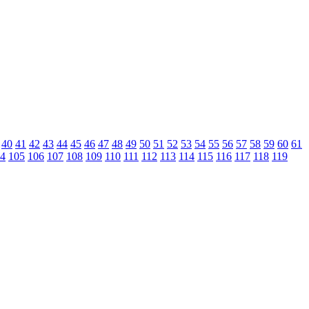
40
41
42
43
44
45
46
47
48
49
50
51
52
53
54
55
56
57
58
59
60
61
4
105
106
107
108
109
110
111
112
113
114
115
116
117
118
119