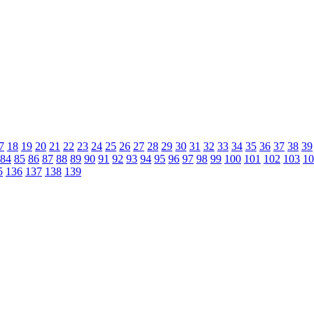
7
18
19
20
21
22
23
24
25
26
27
28
29
30
31
32
33
34
35
36
37
38
39
84
85
86
87
88
89
90
91
92
93
94
95
96
97
98
99
100
101
102
103
10
5
136
137
138
139