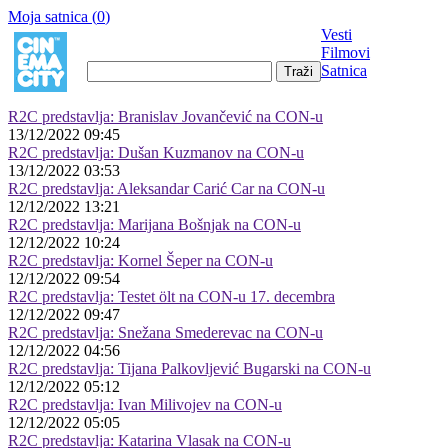
Moja satnica (
0
)
Vesti
Filmovi
Satnica
R2C predstavlja: Branislav Jovančević na CON-u
13/12/2022 09:45
R2C predstavlja: Dušan Kuzmanov na CON-u
13/12/2022 03:53
R2C predstavlja: Aleksandar Carić Car na CON-u
12/12/2022 13:21
R2C predstavlja: Marijana Bošnjak na CON-u
12/12/2022 10:24
R2C predstavlja: Kornel Šeper na CON-u
12/12/2022 09:54
R2C predstavlja: Testet ölt na CON-u 17. decembra
12/12/2022 09:47
R2C predstavlja: Snežana Smederevac na CON-u
12/12/2022 04:56
R2C predstavlja: Tijana Palkovljević Bugarski na CON-u
12/12/2022 05:12
R2C predstavlja: Ivan Milivojev na CON-u
12/12/2022 05:05
R2C predstavlja: Katarina Vlasak na CON-u