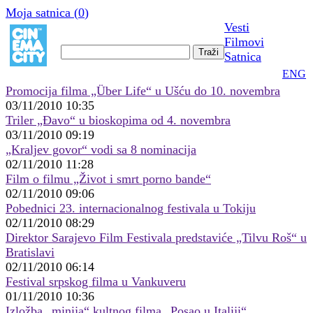
Moja satnica (
0
)
Vesti
Filmovi
Satnica
ENG
Promocija filma „Über Life“ u Ušću do 10. novembra
03/11/2010 10:35
Triler „Đavo“ u bioskopima od 4. novembra
03/11/2010 09:19
„Kraljev govor“ vodi sa 8 nominacija
02/11/2010 11:28
Film o filmu „Život i smrt porno bande“
02/11/2010 09:06
Pobednici 23. internacionalnog festivala u Tokiju
02/11/2010 08:29
Direktor Sarajevo Film Festivala predstaviće „Tilvu Roš“ u
Bratislavi
02/11/2010 06:14
Festival srpskog filma u Vankuveru
01/11/2010 10:36
Izložba „minija“ kultnog filma „Posao u Italiji“