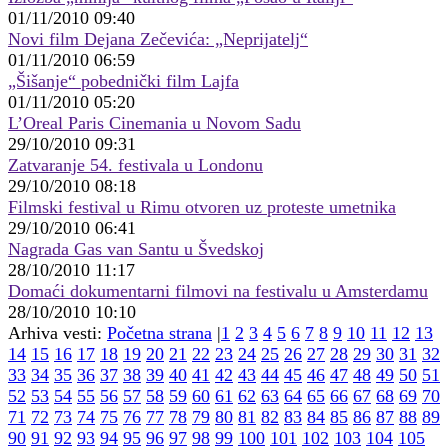
01/11/2010 09:40
Novi film Dejana Zečevića: „Neprijatelj“
01/11/2010 06:59
„Šišanje“ pobednički film Lajfa
01/11/2010 05:20
L’Oreal Paris Cinemania u Novom Sadu
29/10/2010 09:31
Zatvaranje 54. festivala u Londonu
29/10/2010 08:18
Filmski festival u Rimu otvoren uz proteste umetnika
29/10/2010 06:41
Nagrada Gas van Santu u Švedskoj
28/10/2010 11:17
Domaći dokumentarni filmovi na festivalu u Amsterdamu
28/10/2010 10:10
Arhiva vesti:
Početna strana
|
1
2
3
4
5
6
7
8
9
10
11
12
13
14
15
16
17
18
19
20
21
22
23
24
25
26
27
28
29
30
31
32
33
34
35
36
37
38
39
40
41
42
43
44
45
46
47
48
49
50
51
52
53
54
55
56
57
58
59
60
61
62
63
64
65
66
67
68
69
70
71
72
73
74
75
76
77
78
79
80
81
82
83
84
85
86
87
88
89
90
91
92
93
94
95
96
97
98
99
100
101
102
103
104
105