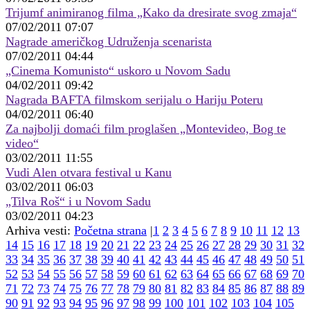
Trijumf animiranog filma „Kako da dresirate svog zmaja“
07/02/2011 07:07
Nagrade američkog Udruženja scenarista
07/02/2011 04:44
„Cinema Komunisto“ uskoro u Novom Sadu
04/02/2011 09:42
Nagrada BAFTA filmskom serijalu o Hariju Poteru
04/02/2011 06:40
Za najbolji domaći film proglašen „Montevideo, Bog te
video“
03/02/2011 11:55
Vudi Alen otvara festival u Kanu
03/02/2011 06:03
„Tilva Roš“ i u Novom Sadu
03/02/2011 04:23
Arhiva vesti:
Početna strana
|
1
2
3
4
5
6
7
8
9
10
11
12
13
14
15
16
17
18
19
20
21
22
23
24
25
26
27
28
29
30
31
32
33
34
35
36
37
38
39
40
41
42
43
44
45
46
47
48
49
50
51
52
53
54
55
56
57
58
59
60
61
62
63
64
65
66
67
68
69
70
71
72
73
74
75
76
77
78
79
80
81
82
83
84
85
86
87
88
89
90
91
92
93
94
95
96
97
98
99
100
101
102
103
104
105