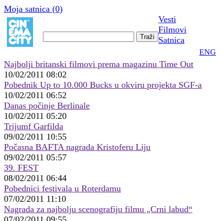
Moja satnica (
0
)
Vesti
Filmovi
Satnica
ENG
Najbolji britanski filmovi prema magazinu Time Out
10/02/2011 08:02
Pobednik Up to 10.000 Bucks u okviru projekta SGF-a
10/02/2011 06:52
Danas počinje Berlinale
10/02/2011 05:20
Trijumf Garfilda
09/02/2011 10:55
Počasna BAFTA nagrada Kristoferu Liju
09/02/2011 05:57
39. FEST
08/02/2011 06:44
Pobednici festivala u Roterdamu
07/02/2011 11:10
Nagrada za najbolju scenografiju filmu „Crni labud“
07/02/2011 09:55